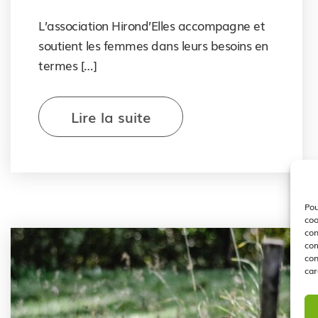
L’association Hirond’Elles accompagne et
soutient les femmes dans leurs besoins en
termes […]
Lire la suite
Pou
coo
con
com
con
car