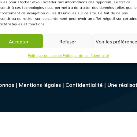
du docteur Perret
Lundi - Mercredi : 
kies pour stocker et/ou accéder aux informations des appareils. Le fait de
sentir à ces technologies nous permettra de traiter des données telles que le
Vonnas
17h00
portement de navigation ou les ID uniques sur ce site. Le fait de ne pas
E
Mardi - Jeudi : 8h3
sentir ou de retirer son consentement peut avoir un effet négatif sur certain
Vendredi : 8h30-12
actéristiques et fonctions.
33 (0) 4 74 50 02 48
Accepter
Refuser
Voir les préférenc
NOUS CONTA
Politique de cookies
Politique de confidentialité
onnas |
Mentions légales
|
Confidentialité
| Une réalisa