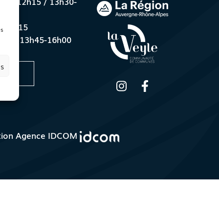
8h30-12h15 / 13h30-
0-12h15
es
h15 / 13h45-16h00
es
CTER
tion
Agence IDCOM