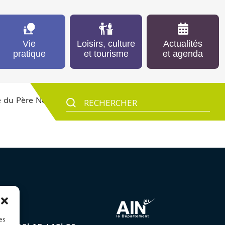
Vie
Loisirs, culture
Actualités
pratique
et tourisme
et agenda
e du Père Noël
de Yukiko Tanno et Mako Taruishi
à
es