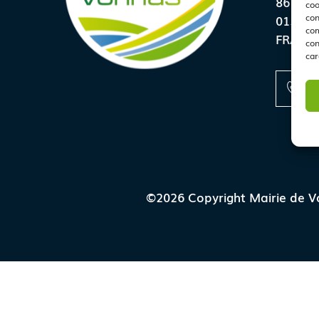
86 rue 
coo
con
01540 
com
FRANC
con
car
+
©2026 Copyright Mairie de V