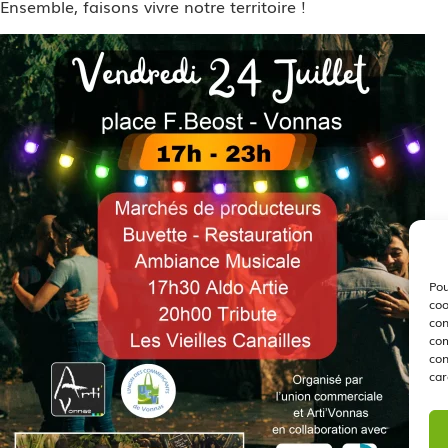
Ensemble, faisons vivre notre territoire !
Pou
coo
con
com
con
car