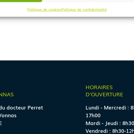
Politique de cookies
Politique de confidentialité
E
HORAIRES
NNAS
D'OUVERTURE
du docteur Perret
Lundi - Mercredi : 
Vonnas
17h00
E
Mardi - Jeudi : 8h3
Vendredi : 8h30-12