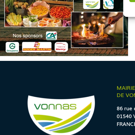
MAIRI
DE VO
86 rue 
01540 
FRANC