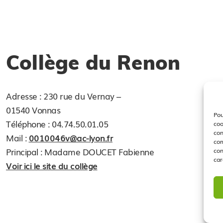
Collège du Renon
Adresse : 230 rue du Vernay –
01540 Vonnas
Pou
Téléphone : 04.74.50.01.05
coo
con
Mail :
0010046v@ac-lyon.fr
com
Principal : Madame DOUCET Fabienne
con
car
Voir ici le site du collège