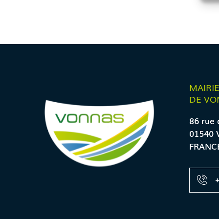
MAIRI
DE VO
86 rue 
01540 
FRANC
+