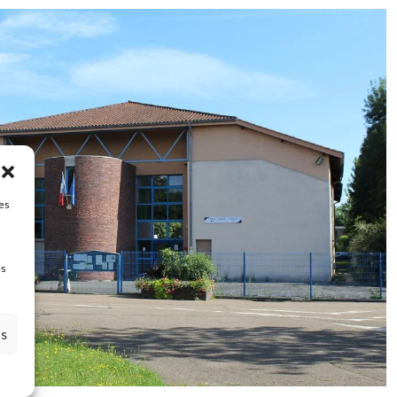
es
es
es