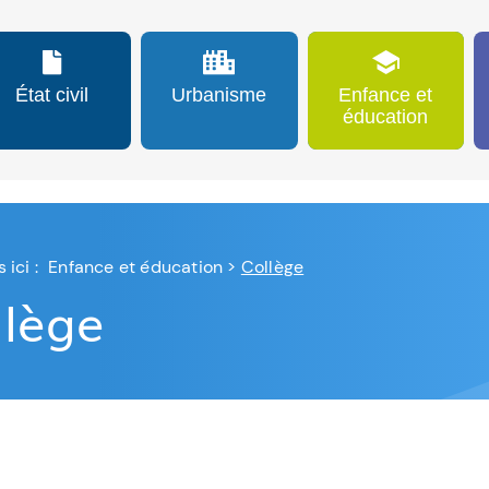
État civil
Urbanisme
Enfance et
éducation
 ici :
Enfance et éducation
>
Collège
llège