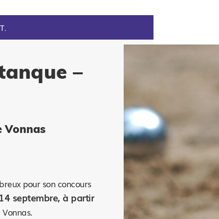
T.
tanque –
e Vonnas
breux pour son concours
4 septembre, à partir
 Vonnas.