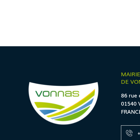
MAIRI
DE VO
86 rue 
01540 
FRANC
+