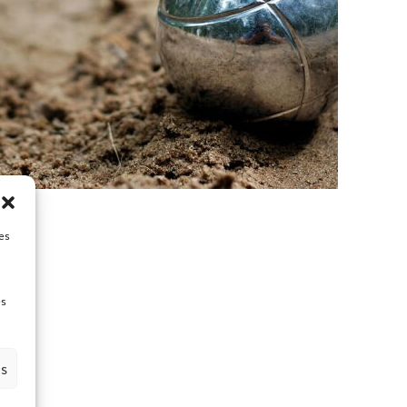
es
es
es