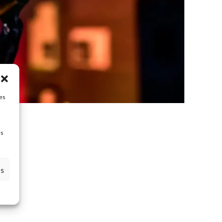
es
es
es