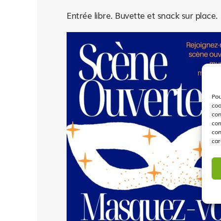
Entrée libre. Buvette et snack sur place.
Pou
coo
con
com
con
car