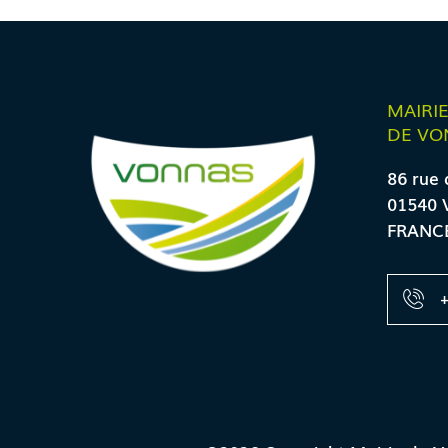
MAIRI
DE VO
86 rue 
01540 
FRANC
+