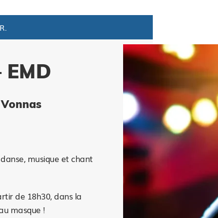
R.
– EMD
- Vonnas
 danse, musique et chant
artir de 18h30, dans la
eau masque !