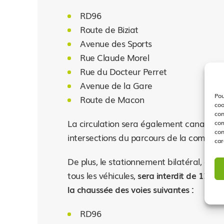
RD96
Route de Biziat
Avenue des Sports
Rue Claude Morel
Rue du Docteur Perret
Avenue de la Gare
Pou
Route de Macon
coo
con
La circulation sera également canalisée
com
con
intersections du parcours de la commun
car
De plus, le stationnement bilatéral, ou d
tous les véhicules,
sera interdit de 13h3
la chaussée des voies suivantes :
RD96