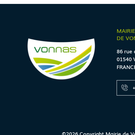
MAIRI
DE VO
86 rue 
01540 
FRANC
+
©2026 Copyright Mairie de V