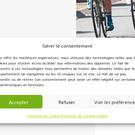
Gérer le consentement
r offrir les meilleures expériences, nous utilisons des technologies telles que l
kies pour stocker et/ou accéder aux informations des appareils. Le fait de
sentir à ces technologies nous permettra de traiter des données telles que le
 par des signaleurs aux
portement de navigation ou les ID uniques sur ce site. Le fait de ne pas
sentir ou de retirer son consentement peut avoir un effet négatif sur certain
e de Vonnas.
actéristiques et fonctions.
u côté pair ou impair, de
Accepter
Refuser
Voir les préférenc
0 à 17h30, en bordure sur
Politique de cookies
Politique de confidentialité