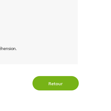
éhension.
Retour