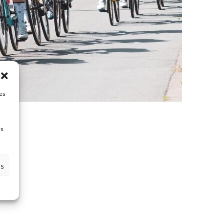
es
es
es