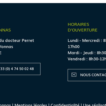
E
HORAIRES
NNAS
D'OUVERTURE
du docteur Perret
Lundi - Mercredi : 
Vonnas
17h00
E
Mardi - Jeudi : 8h3
Vendredi : 8h30-12
33 (0) 4 74 50 02 48
NOUS CONTA
onnas |
Mentions légales
|
Confidentialité
| Une réalisa