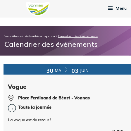
Menu
Vous êtes ici :
Actualités et agenda
>
Calendrier des événements
Calendrier des événements
30
03
MAI
JUIN
Vogue
Place Ferdinand de Béost - Vonnas
Toute la journée
La vogue est de retour !