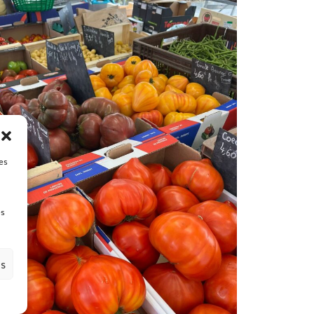
es
es
es