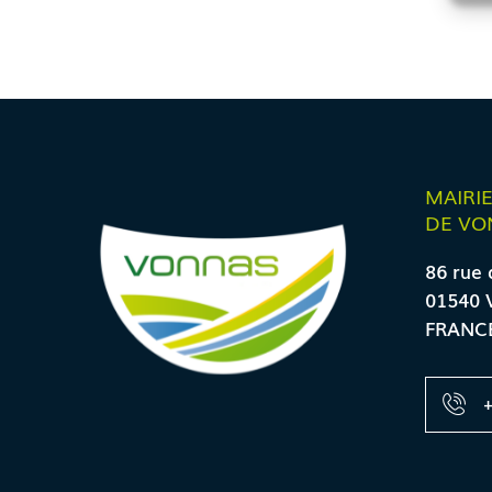
MAIRI
DE VO
86 rue 
01540 
FRANC
+